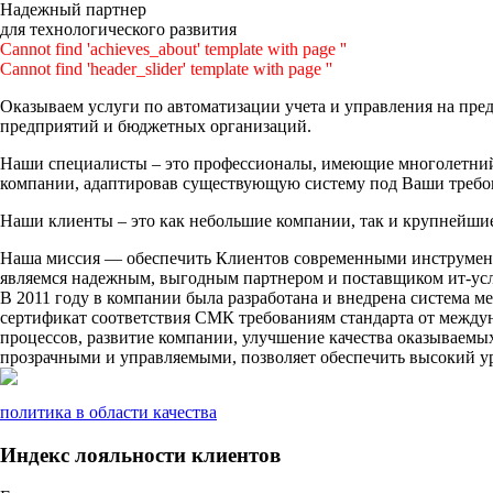
Надежный партнер
для технологического развития
Cannot find 'achieves_about' template with page ''
Cannot find 'header_slider' template with page ''
Оказываем услуги по автоматизации учета и управления на пр
предприятий и бюджетных организаций.
Наши специалисты – это профессионалы, имеющие многолетний 
компании, адаптировав существующую систему под Ваши требо
Наши клиенты – это как небольшие компании, так и крупнейшие
Наша миссия — обеспечить Клиентов современными инструмент
являемся надежным, выгодным партнером и поставщиком ит-усл
В 2011 году в компании была разработана и внедрена система м
сертификат соответствия СМК требованиям стандарта от межд
процессов, развитие компании, улучшение качества оказываемы
прозрачными и управляемыми, позволяет обеспечить высокий ур
политика в области качества
Индекс лояльности клиентов